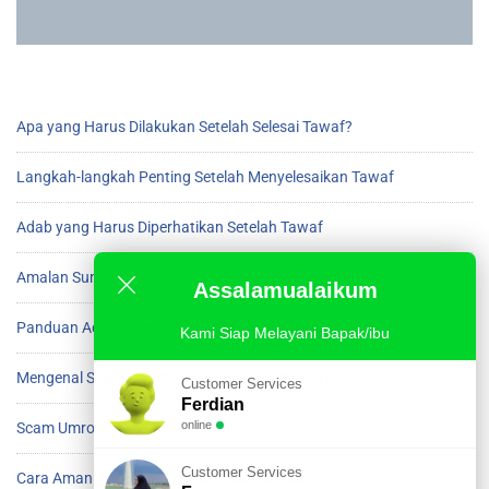
Apa yang Harus Dilakukan Setelah Selesai Tawaf?
Langkah-langkah Penting Setelah Menyelesaikan Tawaf
Adab yang Harus Diperhatikan Setelah Tawaf
Amalan Sunnah Setelah Beres Tawaf di Ka’bah
Assalamualaikum
Panduan Adab Setelah Menyelesaikan Tawaf
Kami Siap Melayani Bapak/ibu
Mengenal Scam Umroh dan Cara Menghindarinya
Customer Services
Ferdian
online
Scam Umroh yang Harus Diwaspadai Jamaah
Customer Services
Cara Aman Menghindari Scam saat Umroh