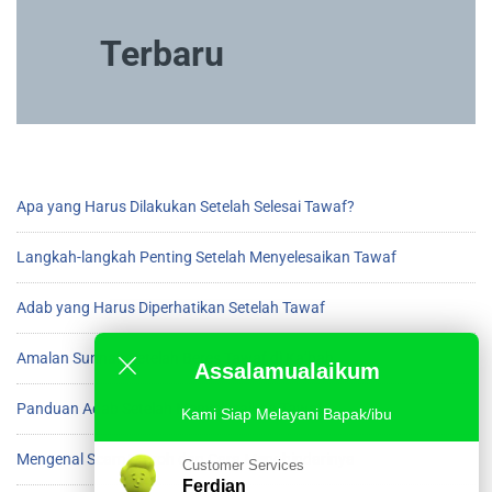
Terbaru
Apa yang Harus Dilakukan Setelah Selesai Tawaf?
Langkah-langkah Penting Setelah Menyelesaikan Tawaf
Adab yang Harus Diperhatikan Setelah Tawaf
Amalan Sunnah Setelah Beres Tawaf di Ka’bah
Assalamualaikum
Panduan Adab Setelah Menyelesaikan Tawaf
Kami Siap Melayani Bapak/ibu
Mengenal Scam Umroh dan Cara Menghindarinya
Customer Services
Ferdian