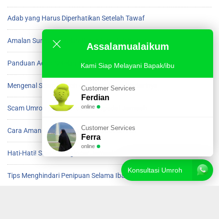
Adab yang Harus Diperhatikan Setelah Tawaf
Amalan Sunnah Setelah Beres Tawaf di Ka’bah
Assalamualaikum
Panduan Adab Setelah Menyelesaikan Tawaf
Kami Siap Melayani Bapak/ibu
Mengenal Scam Umroh dan Cara Menghindarinya
Customer Services
Ferdian
online
Scam Umroh yang Harus Diwaspadai Jamaah
Customer Services
Cara Aman Menghindari Scam saat Umroh
Ferra
online
Hati-Hati! Scam Mengincar Jamaah Umroh
Konsultasi Umroh
Tips Menghindari Penipuan Selama Ibadah Umroh