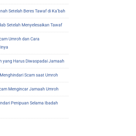
ah Setelah Beres Tawaf di Ka’bah
ab Setelah Menyelesaikan Tawaf
cam Umroh dan Cara
inya
 yang Harus Diwaspadai Jamaah
Menghindari Scam saat Umroh
 Scam Mengincar Jamaah Umroh
indari Penipuan Selama Ibadah