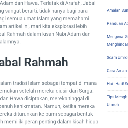
Adam dan Hawa. Terletak di Arafah, Jabal
sangat berarti, tidak hanya bagi para
Amalan Sunn
 bagi semua umat Islam yang memahami
Panduan Ad
m artikel ini, mari kita eksplorasi lebih
bal Rahmah dalam kisah Nabi Adam dan
Mengenal S
dalamnya.
Menghindar
Scam Umroh
Jabal Rahmah
Cara Aman 
alam tradisi Islam sebagai tempat di mana
Hati-Hati!
mukan setelah mereka diusir dari Surga.
Tips Mengh
dan Hawa diciptakan, mereka tinggal di
Umroh
penuh kenikmatan. Namun, ketika mereka
ereka diturunkan ke bumi sebagai bentuk
ah memiliki peran penting dalam kisah hidup