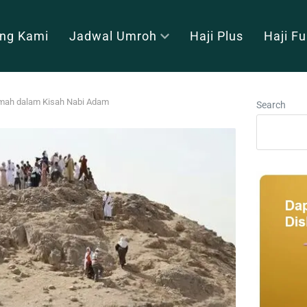
ng Kami
Jadwal Umroh
Haji Plus
Haji F
hmah dalam Kisah Nabi Adam
Search